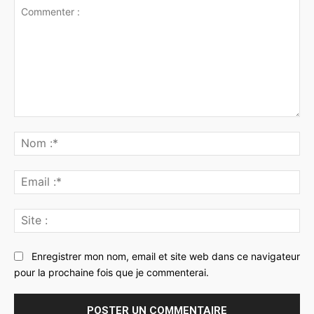
Commenter
:
No
:*
Ema
:*
Sit
:
Enregistrer mon nom, email et site web dans ce navigateur
pour la prochaine fois que je commenterai.