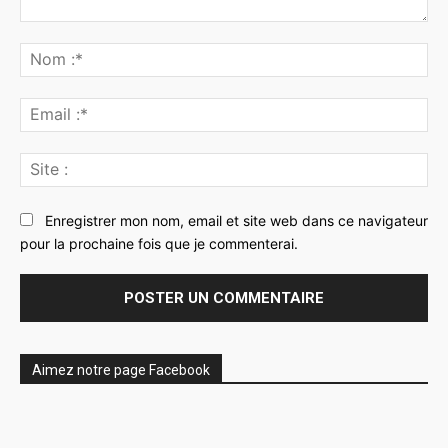
Commenter
:
No
:*
Ema
:*
Sit
:
Enregistrer mon nom, email et site web dans ce navigateur
pour la prochaine fois que je commenterai.
Aimez notre page Facebook