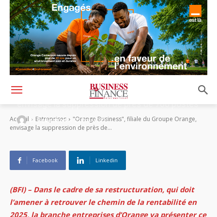
« Orange Business », filiale du Groupe Orange,
envisage la suppression de près de 700 postes
-
Accueil
Entreprises
"Orange Business", filiale du Groupe Orange,
By
Rédaction
22 mars 2023
envisage la suppression de près de...
Facebook
Linkedin
(BFI) – Dans le cadre de sa restructuration, qui doit
l’amener à retrouver le chemin de la rentabilité en
2025, la branche entreprises d’Orange va présenter ce