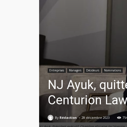
Entreprises
Managers
Décideurs
Nominations
NJ Ayuk, quit
Centurion La
-
By
Rédaction
28 décembre 2023
75
NJ Ayuk, Président exécutif, Chambre africaine de l'énergie