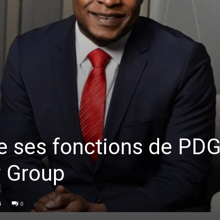
te ses fonctions de PD
w Group
4
0