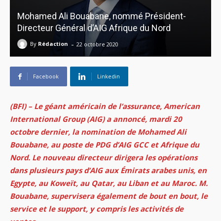
Mohamed Ali Bouabane, nommé Président-
Directeur Général d’AIG Afrique du Nord
-
By
Rédaction
22 octobre 2020
Facebook
Linkedin
(BFI) – Le géant américain de l’assurance, American
International Group (AIG) a annoncé, mardi 20
octobre dernier, la nomination de Mohamed Ali
Bouabane, au poste de PDG d’AIG GCC et Afrique du
Nord. Le nouveau directeur dirigera les opérations
dans plusieurs pays d’AIG aux Émirats arabes unis, en
Egypte, au Koweït, au Qatar, au Liban et au Maroc. M.
Bouabane, supervisera également de bout en bout, le
service et le support, y compris les activités de