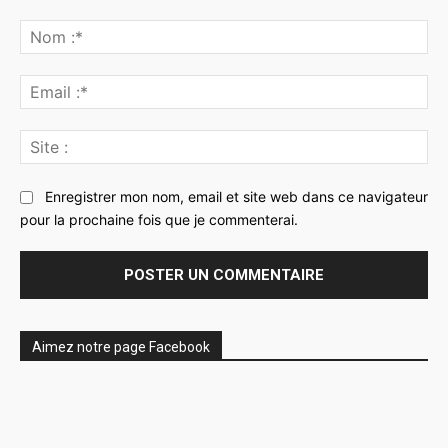
Commenter
:
No
:*
Ema
:*
Sit
:
Enregistrer mon nom, email et site web dans ce navigateur
pour la prochaine fois que je commenterai.
Aimez notre page Facebook