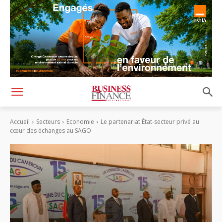
Accueil
Secteurs
Economie
Le partenariat État-secteur privé au
cœur des échanges au SAGO