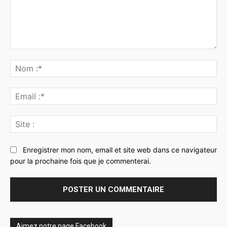
Commenter
:
No
:*
Ema
:*
Sit
:
Enregistrer mon nom, email et site web dans ce navigateur
pour la prochaine fois que je commenterai.
Aimez notre page Facebook