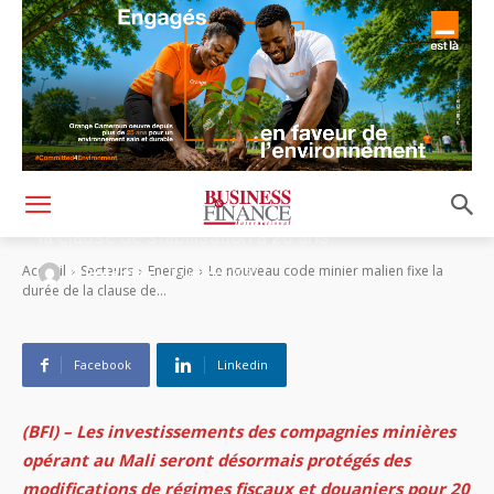
Le nouveau code minier malien fixe la durée de
la clause de stabilisation à 20 ans
-
Accueil
Secteurs
Energie
Le nouveau code minier malien fixe la
By
Rédaction
21 janvier 2020
durée de la clause de...
Facebook
Linkedin
(BFI) – Les investissements des compagnies minières
opérant au Mali seront désormais protégés des
modifications de régimes fiscaux et douaniers pour 20