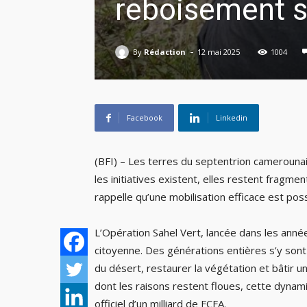
reboisement s
-
By
Rédaction
12 mai 2025
1004
Facebook
Linkedin
(BFI) – Les terres du septentrion camerounais
les initiatives existent, elles restent fragmen
rappelle qu’une mobilisation efficace est poss
L’Opération Sahel Vert, lancée dans les anné
citoyenne. Des générations entières s’y sont 
du désert, restaurer la végétation et bâtir u
dont les raisons restent floues, cette dyna
officiel d’un milliard de FCFA.