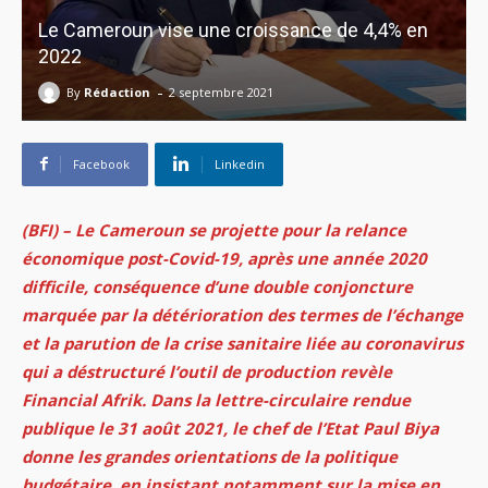
Le Cameroun vise une croissance de 4,4% en
2022
-
By
Rédaction
2 septembre 2021
Facebook
Linkedin
(BFI) – Le Cameroun se projette pour la relance
économique post-Covid-19, après une année 2020
difficile, conséquence d’une double conjoncture
marquée par la détérioration des termes de l’échange
et la parution de la crise sanitaire liée au coronavirus
qui a déstructuré l’outil de production revèle
Financial Afrik. Dans la lettre-circulaire rendue
publique le 31 août 2021, le chef de l’Etat Paul Biya
donne les grandes orientations de la politique
budgétaire, en insistant notamment sur la mise en