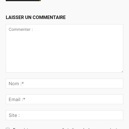
LAISSER UN COMMENTAIRE
Commenter
:
No
:*
Ema
:*
Sit
: