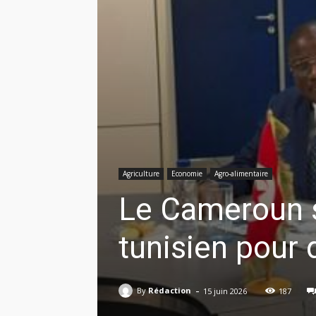
Agriculture
Economie
Agro-alimentaire
Le Cameroun s
tunisien pour 
-
By
Rédaction
15 juin 2026
187