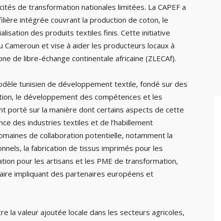
cités de transformation nationales limitées. La CAPEF a
ilière intégrée couvrant la production de coton, le
alisation des produits textiles finis. Cette initiative
n du Cameroun et vise à aider les producteurs locaux à
one de libre-échange continentale africaine (ZLECAf).
dèle tunisien de développement textile, fondé sur des
vation, le développement des compétences et les
ont porté sur la manière dont certains aspects de cette
ce des industries textiles et de l’habillement
omaines de collaboration potentielle, notamment la
nels, la fabrication de tissus imprimés pour les
ion pour les artisans et les PME de transformation,
laire impliquant des partenaires européens et
ître la valeur ajoutée locale dans les secteurs agricoles,