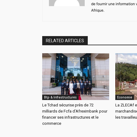
de fournir une information 
Afrique.
RELATED ARTICLES
Btp & Infrastructures
Economie
Le Tchad sécurise près de 72
La ZLECAf es
milliards de Fcfa d’Afreximbank pour
marchandise
financer ses infrastructures et le
les travaille
commerce