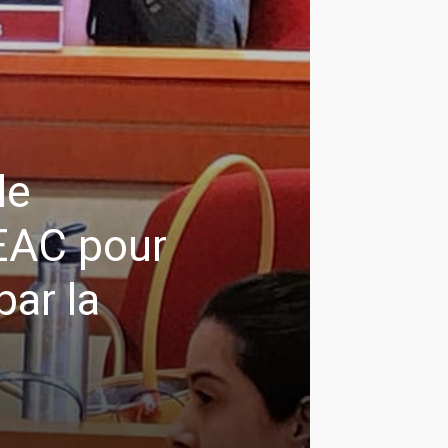
le
EAC pour
par la