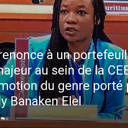
enonce à un portefeuil
jeur au sein de la CE
omotion du genre porté 
ly Banaken Elel
0