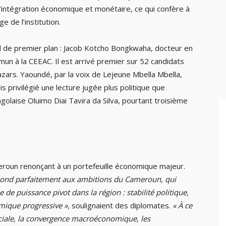
’intégration économique et monétaire, ce qui confère à
e de l’institution.
il de premier plan : Jacob Kotcho Bongkwaha, docteur en
n à la CEEAC. Il est arrivé premier sur 52 candidats
Mazars. Yaoundé, par la voix de Lejeune Mbella Mbella,
s privilégié une lecture jugée plus politique que
Angolaise Oluimo Diai Tavira da Silva, pourtant troisième
ameroun renonçant à un portefeuille économique majeur.
pond parfaitement aux ambitions du Cameroun, qui
 de puissance pivot dans la région : stabilité politique,
omique progressive »
, soulignaient des diplomates.
« À ce
erciale, la convergence macroéconomique, les