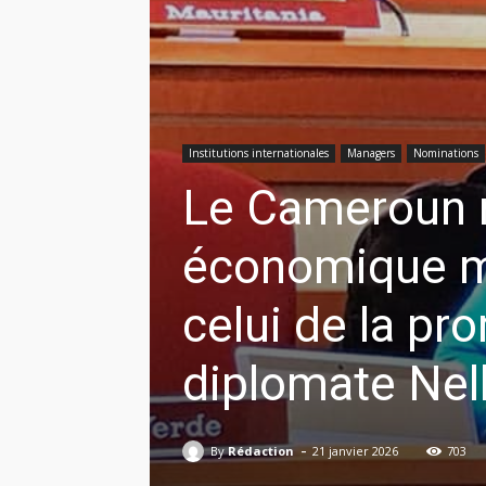
Institutions internationales
Managers
Nominations
Le Cameroun r
économique ma
celui de la pr
diplomate Nel
-
By
Rédaction
21 janvier 2026
703