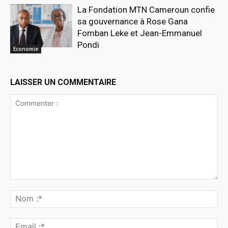
La Fondation MTN Cameroun confie
sa gouvernance à Rose Gana
Fomban Leke et Jean-Emmanuel
Pondi
Economie
LAISSER UN COMMENTAIRE
Commenter
:
No
:*
Ema