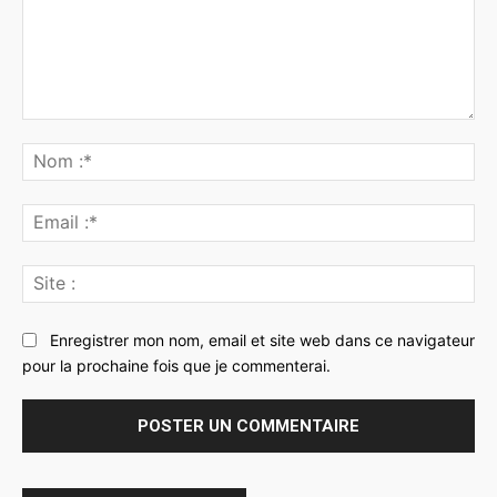
Commenter
:
No
:*
Ema
:*
Sit
:
Enregistrer mon nom, email et site web dans ce navigateur
pour la prochaine fois que je commenterai.