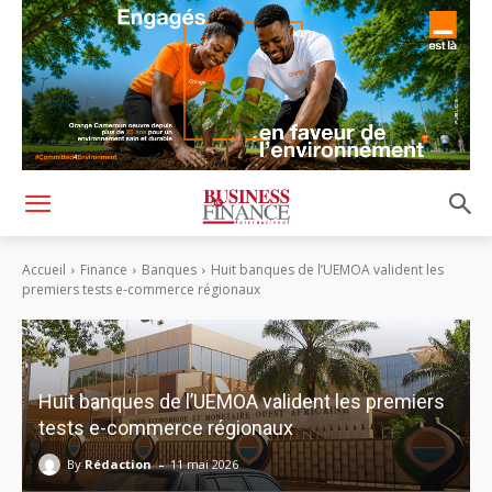
Accueil
Finance
Banques
Huit banques de l’UEMOA valident les
premiers tests e-commerce régionaux
Huit banques de l’UEMOA valident les premiers
tests e-commerce régionaux
-
By
Rédaction
11 mai 2026