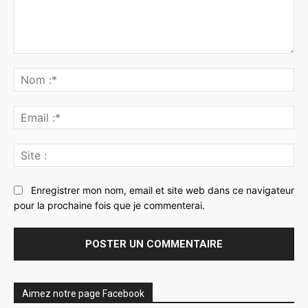
Commenter
:
No
:*
Ema
:*
Sit
:
Enregistrer mon nom, email et site web dans ce navigateur
pour la prochaine fois que je commenterai.
Aimez notre page Facebook