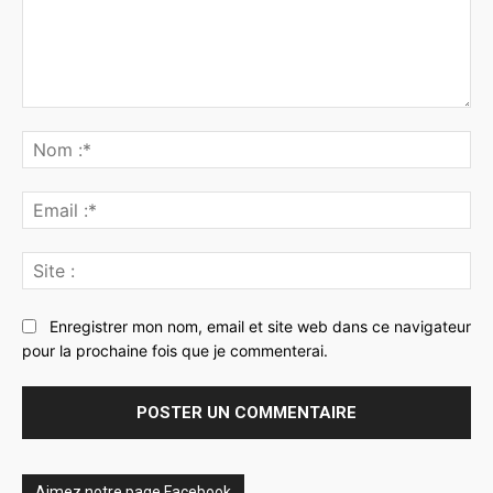
Commenter
:
No
:*
Ema
:*
Sit
:
Enregistrer mon nom, email et site web dans ce navigateur
pour la prochaine fois que je commenterai.
Aimez notre page Facebook