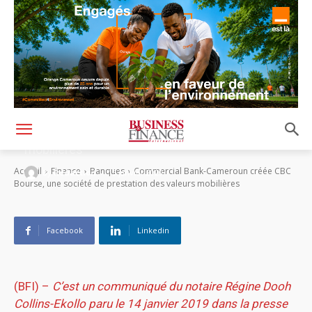
Commercial Bank-Cameroun créée CBC
Bourse, une société de prestation des valeurs
mobilières
-
Accueil
Finance
Banques
Commercial Bank-Cameroun créée CBC
By
Rédaction
15 janvier 2020
Bourse, une société de prestation des valeurs mobilières
Facebook
Linkedin
(BFI) –
C’est un communiqué du notaire
Régine Dooh
Collins-Ekollo
paru le 14 janvier 2019 dans la presse