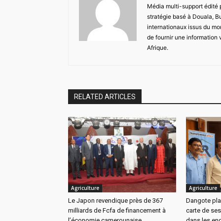
Média multi-support édité
stratégie basé à Douala, B
internationaux issus du mon
de fournir une information 
Afrique.
RELATED ARTICLES
Agriculture
Agriculture
Le Japon revendique près de 367
Dangote pla
milliards de Fcfa de financement à
carte de ses
l’économie camerounaise
dans les eng