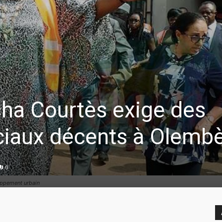
cha Courtès exige des
ciaux décents à Olemb
0
loppement urbain