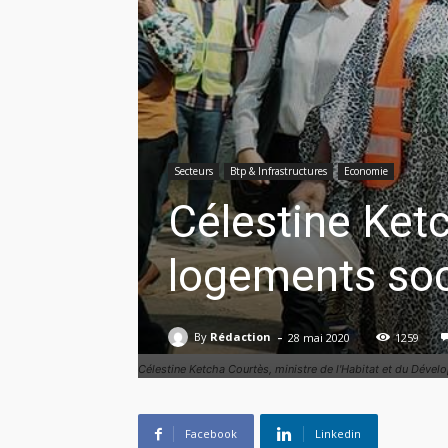
Secteurs
Btp & Infrastructures
Economie
Célestine Ket
logements so
-
By
Rédaction
28 mai 2020
1259
Célestine Ketcha Courtès, ministre de l'Habitat et du Déve
Facebook
Linkedin