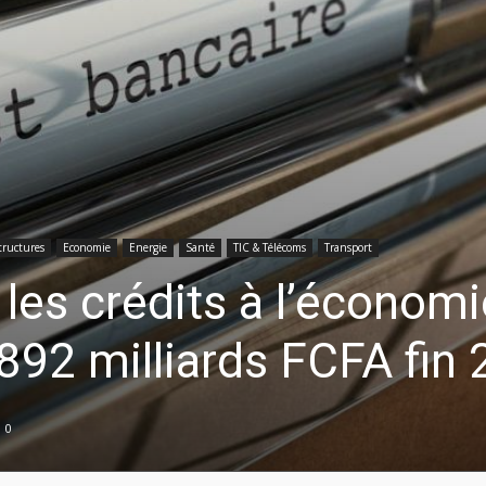
tructures
Economie
Energie
Santé
TIC & Télécoms
Transport
les crédits à l’économi
892 milliards FCFA fin
0