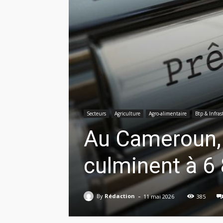
Secteurs
Agriculture
Agro-alimentaire
Btp & Infras
Au Cameroun, 
culminent à 6 
-
By
Rédaction
11 mai 2026
385