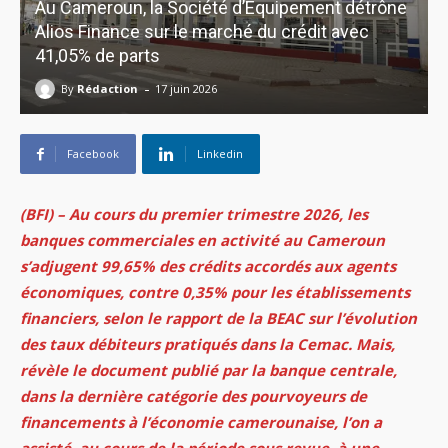
Au Cameroun, la Société d’Équipement détrône
Alios Finance sur le marché du crédit avec
41,05% de parts
-
By
Rédaction
17 juin 2026
Facebook
Linkedin
(BFI) – Au cours du premier trimestre 2026, les
banques commerciales en activité au Cameroun
s’adjugent 99,65% des crédits accordés aux agents
économiques, contre 0,35% pour les établissements
financiers, selon le rapport de la BEAC sur l’évolution
des taux débiteurs pratiqués dans la Cemac. Mais,
révèle le document publié par la banque centrale,
dans la dernière catégorie des pourvoyeurs de
financements à l’économie camerounaise, l’on a