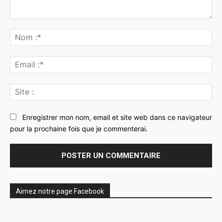
Commenter
:
No
:*
Ema
:*
Sit
:
Enregistrer mon nom, email et site web dans ce navigateur
pour la prochaine fois que je commenterai.
Aimez notre page Facebook