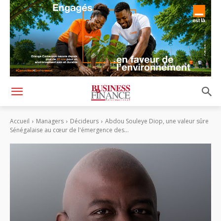
Accueil
Managers
Décideurs
Abdou Souleye Diop, une valeur sûre
Sénégalaise au cœur de l'émergence des...