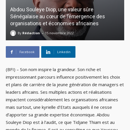
Abdou Souleye Diop, une valeur sûre
Sénégalaise au cœur de l’émergence des
organisations et économies africaines
-
By
Rédaction
15 novembre 2022
Facebook
Linkedin
(BFI) – Son nom inspire la grandeur. Son riche et
impressionnant parcours influence positivement les choix
et plans de carrière de la jeune génération de managers et
leaders africains. Ses multiples actions et réalisations
impactent considérablement les organisations africaines
mais surtout, une kyrielle d’Etats auxquels il ne cesse
d’apporter sa grande expertise économique. Abdou
Souleye Diop est à l’audit, ce que Tidjane Thiam est au
monde de la finance. Il est au consulting ce que Youssou