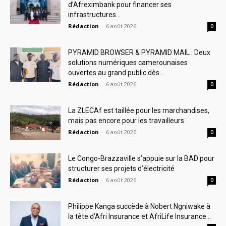
d’Afreximbank pour financer ses
infrastructures...
Rédaction
-
6 août 2026
0
PYRAMID BROWSER & PYRAMID MAIL : Deux
solutions numériques camerounaises
ouvertes au grand public dès...
Rédaction
-
6 août 2026
0
La ZLECAf est taillée pour les marchandises,
mais pas encore pour les travailleurs
Rédaction
-
6 août 2026
0
Le Congo-Brazzaville s’appuie sur la BAD pour
structurer ses projets d’électricité
Rédaction
-
6 août 2026
0
Philippe Kanga succède à Nobert Ngniwake à
la tête d’Afri Insurance et AfriLife Insurance...