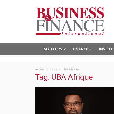
SECTEURS
FINANCE
INSTIT
Accueil
Tags
UBA Afrique
Tag: UBA Afrique