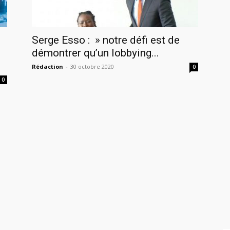
Serge Esso : » notre défi est de
démontrer qu’un lobbying...
Rédaction
-
30 octobre 2020
0
0