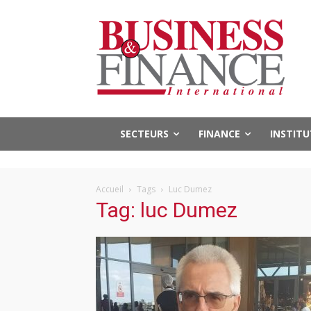
SECTEURS
FINANCE
INSTIT
Accueil
Tags
Luc Dumez
Tag: luc Dumez