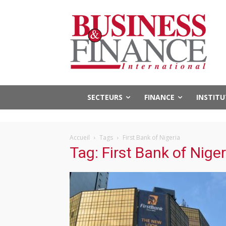
SECTEURS
FINANCE
INSTIT
Accueil
Tags
First Bank of Nigeria
Tag: First Bank of Niger