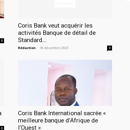
Coris Bank veut acquérir les
activités Banque de détail de
Standard...
0
Rédaction
-
18 décembre 2023
0
a
Coris Bank International sacrée «
meilleure banque d’Afrique de
l’Ouest »
0