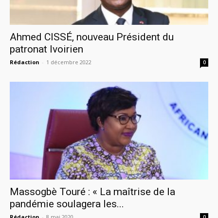
Ahmed CISSÉ, nouveau Président du
patronat Ivoirien
Rédaction
-
1 décembre 2022
0
Massogbè Touré : « La maîtrise de la
pandémie soulagera les...
Rédaction
-
8 mai 2020
0