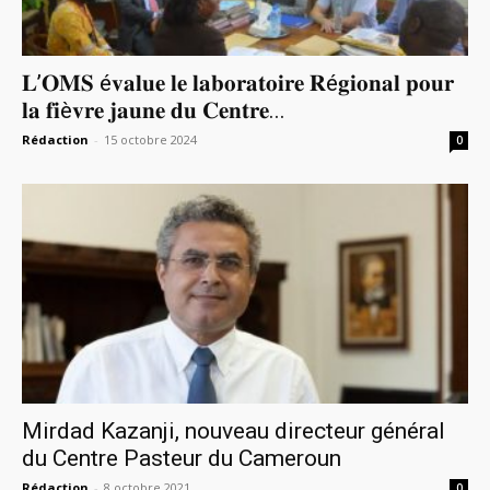
𝐋’𝐎𝐌𝐒 é𝐯𝐚𝐥𝐮𝐞 𝐥𝐞 𝐥𝐚𝐛𝐨𝐫𝐚𝐭𝐨𝐢𝐫𝐞 𝐑é𝐠𝐢𝐨𝐧𝐚𝐥 𝐩𝐨𝐮𝐫
𝐥𝐚 𝐟𝐢è𝐯𝐫𝐞 𝐣𝐚𝐮𝐧𝐞 𝐝𝐮 𝐂𝐞𝐧𝐭𝐫𝐞...
Rédaction
-
15 octobre 2024
0
Mirdad Kazanji, nouveau directeur général
du Centre Pasteur du Cameroun
Rédaction
-
8 octobre 2021
0