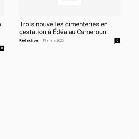
n
Trois nouvelles cimenteries en
gestation à Édéa au Cameroun
Rédaction
-
19 mars 2025
0
0