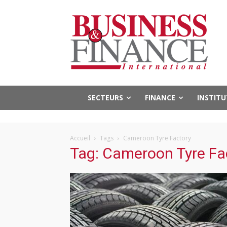
SECTEURS
FINANCE
INSTIT
Accueil
Tags
Cameroon Tyre Factory
Tag: Cameroon Tyre Fa