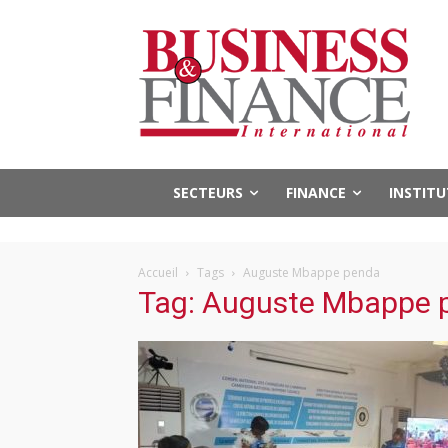
SECTEURS
FINANCE
INSTIT
Accueil
Tags
Auguste Mbappe penda
Tag: Auguste Mbappe 