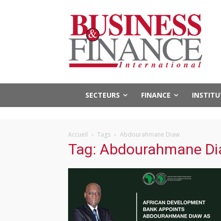
SECTEURS
FINANCE
INSTIT
Accueil
Tags
Abdourahmane Diaw
Tag: Abdourahmane D