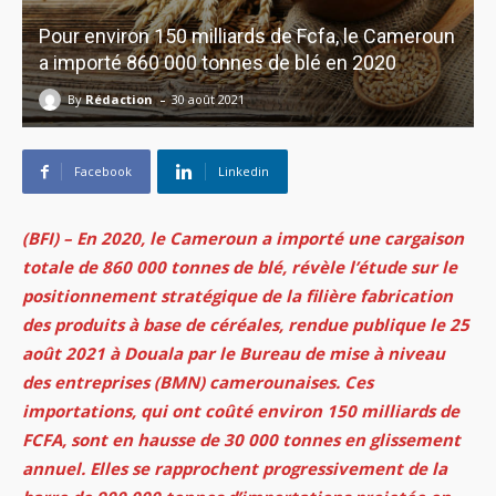
Pour environ 150 milliards de Fcfa, le Cameroun
a importé 860 000 tonnes de blé en 2020
-
By
Rédaction
30 août 2021
Facebook
Linkedin
(BFI) – En 2020, le Cameroun a importé une cargaison
totale de 860 000 tonnes de blé, révèle l’étude sur le
positionnement stratégique de la filière fabrication
des produits à base de céréales, rendue publique le 25
août 2021 à Douala par le Bureau de mise à niveau
des entreprises (BMN) camerounaises. Ces
importations, qui ont coûté environ 150 milliards de
FCFA, sont en hausse de 30 000 tonnes en glissement
annuel. Elles se rapprochent progressivement de la