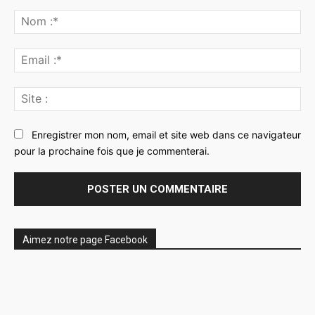
Commenter
:
No
:*
Ema
:*
Sit
:
Enregistrer mon nom, email et site web dans ce navigateur
pour la prochaine fois que je commenterai.
Aimez notre page Facebook