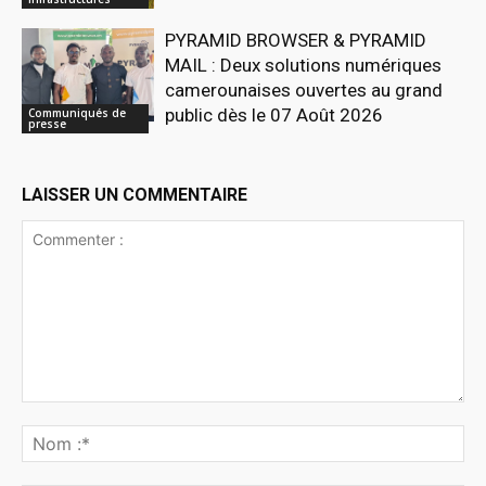
PYRAMID BROWSER & PYRAMID
MAIL : Deux solutions numériques
camerounaises ouvertes au grand
public dès le 07 Août 2026
Communiqués de
presse
LAISSER UN COMMENTAIRE
Commenter
:
No
:*