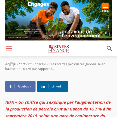
Les recettes pétrolières gabonaise en hausse
de 18,4 % par rapport à 2018
-
Accueil
Secteurs
Energie
Les recettes pétrolières gabonaise en
By
Rédaction
3 janvier 2020
hausse de 18,4 % par rapport à...
Facebook
Linkedin
(BFI) – Un chiffre qui s’explique par l’augmentation de
la production de pétrole brut au Gabon de 16,7 % à fin
septembre 2019, selon une note de conjoncture du