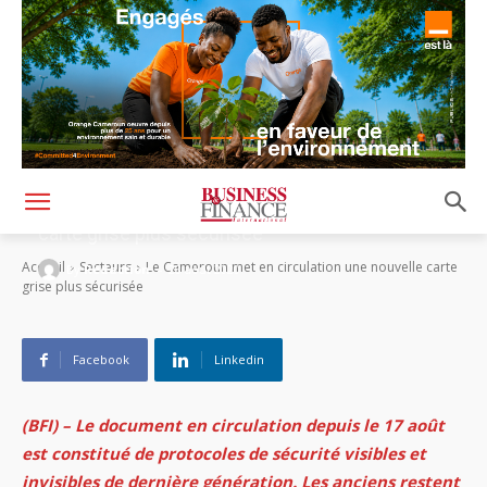
Le Cameroun met en circulation une nouvelle
carte grise plus sécurisée
-
Accueil
Secteurs
Le Cameroun met en circulation une nouvelle carte
By
Rédaction
28 août 2020
grise plus sécurisée
Facebook
Linkedin
(BFI) – Le document en circulation depuis le 17 août
est constitué de protocoles de sécurité visibles et
invisibles de dernière génération. Les anciens restent