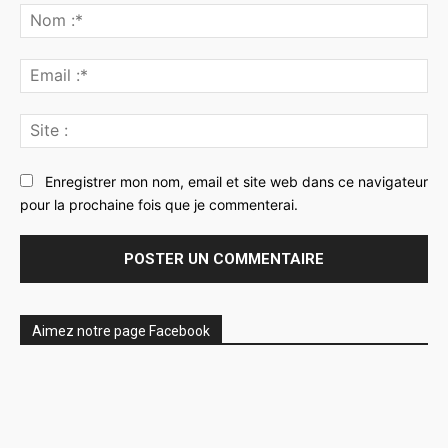
:
No
:*
Ema
:*
Sit
:
Enregistrer mon nom, email et site web dans ce navigateur
pour la prochaine fois que je commenterai.
Aimez notre page Facebook