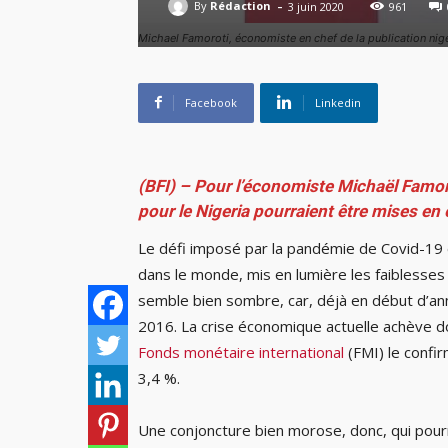
-
By
Rédaction
3 juin 2020
961
Michael Famoroti, économiste en chef de la publication nig
Facebook
Linkedin
(BFI) – Pour l’économiste Michaël Famo
pour le Nigeria pourraient être mises en 
Le défi imposé par la pandémie de Covid-19
dans le monde, mis en lumière les faiblesses
semble bien sombre, car, déjà en début d’ann
2016. La crise économique actuelle achève do
Fonds monétaire international
(FMI) le confir
3,4 %.
Une conjoncture bien morose, donc, qui pourr