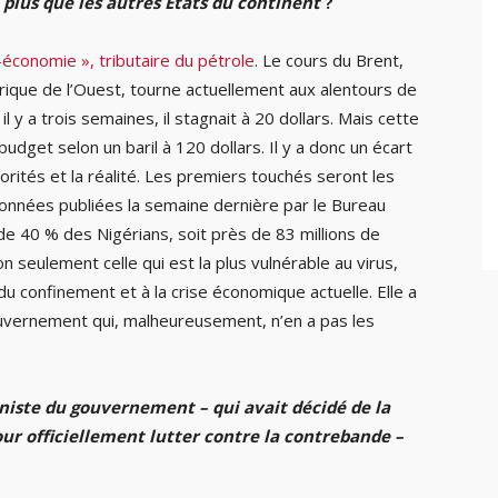
il plus que les autres États du continent
?
économie », tributaire du pétrole
. Le cours du Brent,
frique de l’Ouest, tourne actuellement aux alentours de
, il y a trois semaines, il stagnait à 20 dollars. Mais cette
budget selon un baril à 120 dollars. Il y a donc un écart
orités et la réalité. Les premiers touchés seront les
données publiées la semaine dernière par le Bureau
de 40 % des Nigérians, soit près de 83 millions de
n seulement celle qui est la plus vulnérable au virus,
u confinement et à la crise économique actuelle. Elle a
ouvernement qui, malheureusement, n’en a pas les
nniste du gouvernement – qui avait décidé de la
ur officiellement lutter contre la contrebande –