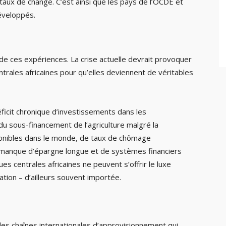
aux de change. C’est ainsi que les pays de l’OCDE et
éveloppés.
 de ces expériences. La crise actuelle devrait provoquer
trales africaines pour qu’elles deviennent de véritables
ficit chronique d’investissements dans les
, du sous-financement de l’agriculture malgré la
onibles dans le monde, de taux de chômage
u manque d’épargne longue et de systèmes financiers
es centrales africaines ne peuvent s’offrir le luxe
flation – d’ailleurs souvent importée.
êt des chaînes internationales d’approvisionnement qui