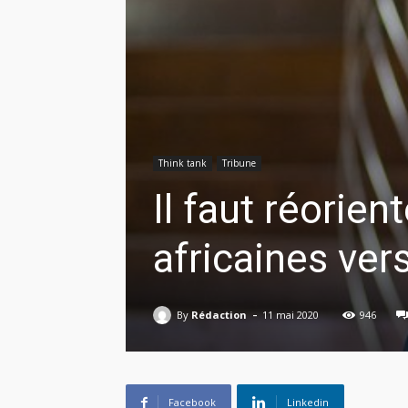
Think tank
Tribune
Il faut réorien
africaines ve
-
By
Rédaction
11 mai 2020
946
Facebook
Linkedin