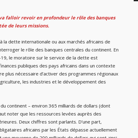
 va falloir revoir en profondeur le rôle des banques
tée de leurs missions.
r à la dette internationale ou aux marchés africains de
nterroger le rôle des banques centrales du continent. En
-19, le moratoire sur le service de la dette est
finances publiques des pays africains dans un contexte
core plus nécessaire d’activer des programmes régionaux
riculture, les industries et le développement des
 du continent – environ 365 milliards de dollars (dont
l faut noter que les ressources levées auprès des
ieures. Deux chiffres sont parlants. D’une part,
bligataires africains par les États dépasse actuellement
est une moyenne de 200 milliards de dollars qui sont ainsi