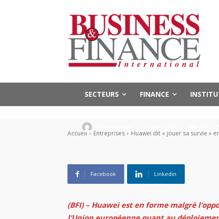
Entreprises
Secteurs
TIC & Télécoms
Huawei dit « j
des résultats 
SECTEURS
FINANCE
INSTIT
-
By
Rédaction
2 janvier 2020
995
Accueil
Entreprises
Huawei dit « jouer sa survie » e
Facebook
Linkedin
(BFI) – Huawei est en forme malgré l’oppo
l’Union européenne quant au déploiement