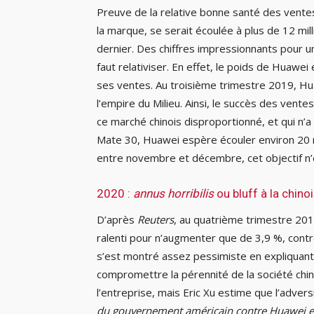
Preuve de la relative bonne santé des vente
la marque, se serait écoulée à plus de 12 m
dernier. Des chiffres impressionnants pour 
faut relativiser. En effet, le poids de Huawe
ses ventes. Au troisième trimestre 2019, H
l’empire du Milieu. Ainsi, le succès des vent
ce marché chinois disproportionné, et qui n’a
Mate 30, Huawei espère écouler environ 20 mi
entre novembre et décembre, cet objectif n
2020 :
annus horribilis
ou bluff à la chino
D’après
Reuters
, au quatrième trimestre 20
ralenti pour n’augmenter que de 3,9 %, cont
s’est montré assez pessimiste en expliquant
compromettre la pérennité de la société chinoi
l’entreprise, mais Eric Xu estime que l’advers
du gouvernement américain contre Huawei est