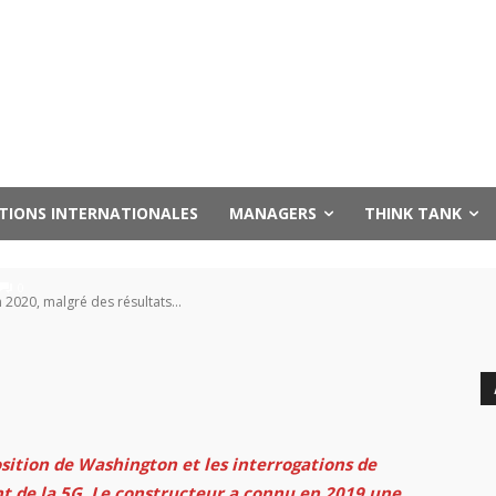
ouer sa survie » en 202
solides en 2019
UTIONS INTERNATIONALES
MANAGERS
THINK TANK
0
n 2020, malgré des résultats...
sition de Washington et les interrogations de
 de la 5G. Le constructeur a connu en 2019 une