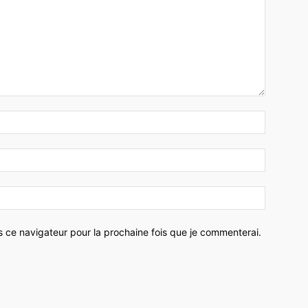
Nom
:*
Email
:*
Site
:
s ce navigateur pour la prochaine fois que je commenterai.