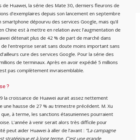
s de Huawei, la série des Mate 30, derniers fleurons de
illions d’exemplaires depuis son lancement en septembre
un smartphone dépourvu des services Google, mais qu’il
i en Chine est à mettre en relation avec l’augmentation de
uawei détenait plus de 42 % de part de marché dans
es de l’entreprise serait sans doute moins important sans
 d’ailleurs cure des services Google. Pour la série des
llions de terminaux. Après en avoir expédié 5 millions
’est pas complètement invraisemblable.
ise ?
19 la croissance de Huawei aurait assez nettement
re une hausse de 27 % au trimestre précédent. M. Xu
 que, à terme, les sanctions étasuniennes pourraient
se. L’année à venir serait alors très difficile pour
ité peut aider Huawei à aller de l’avant :
“La campagne
 stratégique et à long terme. C’est une grande