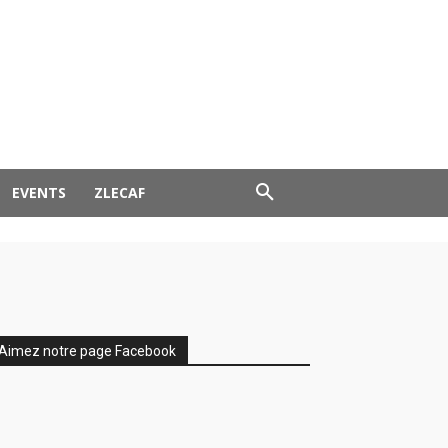
0, malgré
EVENTS
ZLECAF
Aimez notre page Facebook