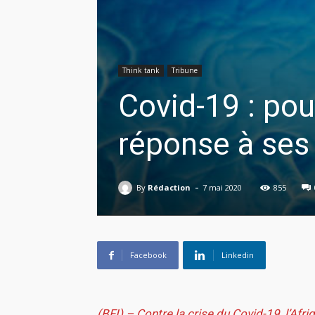
Think tank
Tribune
Covid-19 : pou
réponse à ses 
-
By
Rédaction
7 mai 2020
855
Facebook
Linkedin
(BFI) – Contre la crise du Covid-19, l’Afr